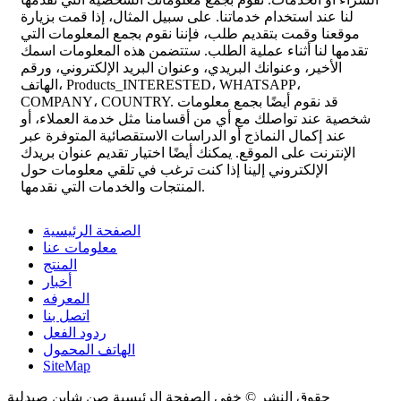
لنا عند استخدام خدماتنا. على سبيل المثال، إذا قمت بزيارة
موقعنا وقمت بتقديم طلب، فإننا نقوم بجمع المعلومات التي
تقدمها لنا أثناء عملية الطلب. ستتضمن هذه المعلومات اسمك
الأخير، وعنوانك البريدي، وعنوان البريد الإلكتروني، ورقم
الهاتف، Products_INTERESTED، WHATSAPP،
COMPANY، COUNTRY. قد نقوم أيضًا بجمع معلومات
شخصية عند تواصلك مع أي من أقسامنا مثل خدمة العملاء، أو
عند إكمال النماذج أو الدراسات الاستقصائية المتوفرة عبر
الإنترنت على الموقع. يمكنك أيضًا اختيار تقديم عنوان بريدك
الإلكتروني إلينا إذا كنت ترغب في تلقي معلومات حول
المنتجات والخدمات التي نقدمها.
الصفحة الرئيسية
معلومات عنا
المنتج
أخبار
المعرفه
اتصل بنا
ردود الفعل
الهاتف المحمول
SiteMap
حقوق النشر © خفى الصفحة الرئيسية صن شاين صيدلية