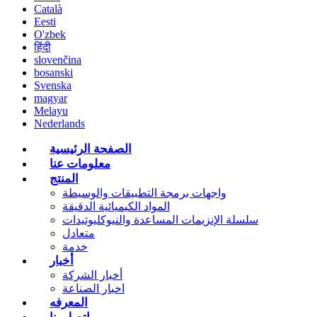
Català
Eesti
O'zbek
हिंदी
slovenčina
bosanski
Svenska
magyar
Melayu
Nederlands
الصفحة الرئيسية
معلومات عنا
المنتج
واجهات برمجة التطبيقات والوسيطة
المواد الكيميائية الدقيقة
سلسلة الإنزيمات المساعدة والنيوكليوتيدات
متعادل
خدمة
أخبار
أخبار الشركة
اخبار الصناعة
المعرفه